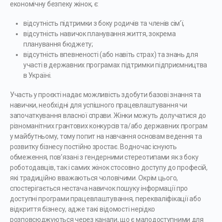
економічну безпеку жінок, є:
відсутність підтримки з боку родичів та членів сім’ї,
відсутність навичок планування життя, зокрема
планування бюджету;
відсутність впевненості (або навіть страх) та знань для
участі в державних програмах підтримки підприємництва
в Україні.
Участь у проєкті надає можливість здобути базові знання та
навички, необхідні для успішного працевлаштування чи
започаткування власної справи. Жінки можуть долучатися до
різноманітних грантових конкурсів та/або державних програм
у майбутньому, тому попит на навчання основам ведення та
розвитку бізнесу постійно зростає. Водночас існують
обмеження, пов’язані з гендерними стереотипами як з боку
роботодавців, так і самих жінок стосовно доступу до професій,
які традиційно вважаються чоловічими. Окрім цього,
спостерігається нестача навичок пошуку інформації про
доступні програми працевлаштування, перекваліфікації або
відкриття бізнесу, адже такі відомості нерідко
розповсюджуються через канали, що є малодоступними для