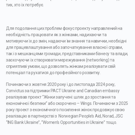
тих, хто їх потребує.
Для подолання цих проблем фокус проекту направлений на
необхідність працювати як з жінками, надихаючи та
мотивуючи їх до змін, надаючи їм знання та навички, необхідні
для працевлаштування або започаткування власної справи,
так і з мешканцями громади, представниками бізнесу та влади,
заохочуючи їх створювати мережування (networking) та
сприятливі умови, що дозволять жінкам реалізувати свій
потенціал та рухатися до професійного розвитку.
Починаючи з жовтня 2020 року і до листопада 2024 року,
Convictus за підтримки PACT Ukraine and Canadian embassy
реалізував проект “Жінки залучені: шлях до зростання та
економічної безпеки” або скорочено – Wings. Починаючи з 2025
року проект з економічного посилення жінок продовжує свою
реалізацію в партнерстві з Norwegian People’s Aid, Norad, JSC
“ING Bank Ukraine”, “Women’s Opportunities in Ukraine” тощо.