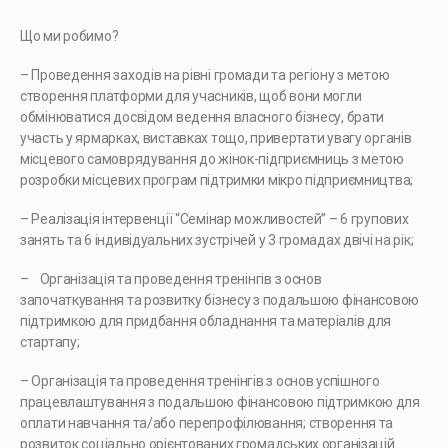
Що ми робимо?
– Проведення заходів на рівні громади та регіону з метою
створення платформи для учасників, щоб вони могли
обмінюватися досвідом ведення власного бізнесу, брати
участь у ярмарках, виставках тощо, привертати увагу органів
місцевого самоврядування до жінок-підприємниць з метою
розробки місцевих програм підтримки мікро підприємництва;
– Реалізація інтервенції “Семінар можливостей” – 6 групових
занять та 6 індивідуальних зустрічей у 3 громадах двічі на рік;
– Організація та проведення тренінгів з основ
започаткування та розвитку бізнесу з подальшою фінансовою
підтримкою для придбання обладнання та матеріалів для
стартапу;
– Організація та проведення тренінгів з основ успішного
працевлаштування з подальшою фінансовою підтримкою для
оплати навчання та/або перепрофілювання; створення та
розвиток соціально орієнтованих громадських організацій.