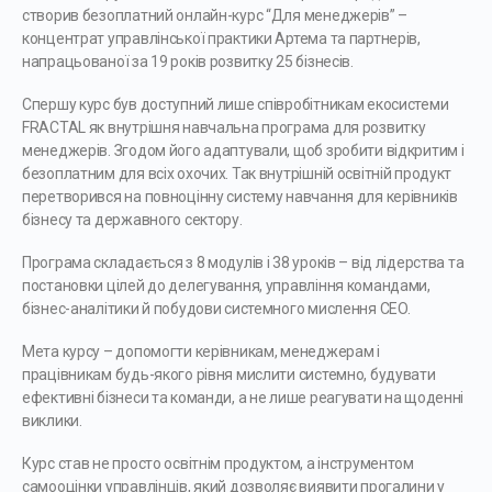
створив безоплатний онлайн-курс “Для менеджерів” –
концентрат управлінської практики Артема та партнерів,
напрацьованої за 19 років розвитку 25 бізнесів.
Спершу курс був доступний лише співробітникам екосистеми
FRACTAL як внутрішня навчальна програма для розвитку
менеджерів. Згодом його адаптували, щоб зробити відкритим і
безоплатним для всіх охочих. Так внутрішній освітній продукт
перетворився на повноцінну систему навчання для керівників
бізнесу та державного сектору.
Програма складається з 8 модулів і 38 уроків – від лідерства та
постановки цілей до делегування, управління командами,
бізнес-аналітики й побудови системного мислення CEO.
Мета курсу – допомогти керівникам, менеджерам і
працівникам будь-якого рівня мислити системно, будувати
ефективні бізнеси та команди, а не лише реагувати на щоденні
виклики.
Курс став не просто освітнім продуктом, а інструментом
самооцінки управлінців, який дозволяє виявити прогалини у