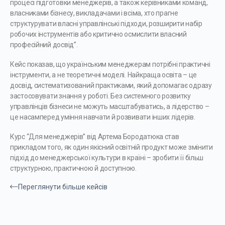
процесі підготовки менеджерів, а також керівниками команд,
власниками бізнесу, викладачами і всіма, хто прагне
структурувати власні управлінські підходи, розширити набір
робочих інструментів або критично осмислити власний
професійний досвід”.
Кейс показав, що українським менеджерам потрібні практичні
інструменти, а не теоретичні моделі. Найкраща освіта – це
досвід, систематизований практиками, який допомагає одразу
застосовувати знання у роботі. Без системного розвитку
управлінців бізнеси не можуть масштабуватись, а лідерство –
це насамперед уміння навчати й розвивати інших лідерів.
Курс “Для менеджерів” від Артема Бородатюка став
прикладом того, як один якісний освітній продукт може змінити
підхід до менеджерської культури в країні – зробити її більш
структурною, практичною й доступною.
Переглянути більше кейсів