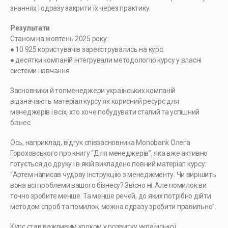
знаннях і одразу закрити їх через практику.
Результати
Станом на жовтень 2025 року:
● 10 925 користувачів зареєструвались на курс;
● десятки компаній інтегрували методологію курсу у власні
системи навчання.
Засновники й топменеджери українських компаній
відзначають матеріал курсу як корисний ресурс для
менеджерів і всіх, хто хоче побудувати сталий та успішний
бізнес.
Ось, наприклад, відгук співзасновника Monobank Олега
Гороховського про книгу “Для менеджерів”, яка вже активно
готується до друку і в якій викладено повний матеріал курсу:
“Артем написав чудову інструкцію з менеджменту. Чи вирішить
вона всі проблеми вашого бізнесу? Звісно ні. Але помилок ви
точно зробите менше. Та менше речей, до яких потрібно дійти
методом спроб та помилок, можна одразу зробити правильно”.
Курс став важливим кроком у розвитку української