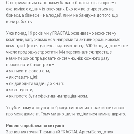
Світ тримається на тонкому балансі багатьох факторів – і
економіка є одним із ключових. Економіка спирається на
бізнеси, а бізнеси – на людей, яким не байдуже до того, що
вони роблять.
Уже понад 19 років ми у FRACTAL розвиваємо екосистему
компаній, запускаємо нові напрями та активно розширюємо
команди. Щомісяця переглядаємо понад 6000 кандидатів – і це
число продовжує зростати. Ми переконалися: простіше
навчити ринок працювати системно, ніж кожного разу
пояснювати базові речі –
● як писати фолов-апи;
● як ставити цілі;
● як доводити задачі до кінця;
● як звітувати;
● як просто бути ефективним працівником.
У публічному доступі досі бракує системних і практичних знань
про менеджмент. Тому ми вирішили поділитися ними відкрито.
Рішення проблемної ситуації
Засновник групи IT-компаній FRACTAL Артем Бородатюк