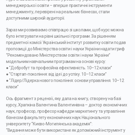
менеджерської освіти – вперше практичні інструменти
менеджменту, перевірені на реальних бізнесах, стали
доступними широкій аудиторії.
Зараз ми розвиваємо співпрацю зі школами, щоб курс можна
було інтегрувати на рівні шкільної програми. За рішенням
предметної комісії Український інститут розвитку освіти подав
пропозиції до Міністерства освіти і науки України надати гриф
“Рекомендовано Міністерством освіти і науки України”
модельним навчальним програмам на основі курсу:
● “Добробут та професійна ефективність. 10–12 класи”
● “Стартап-покоління: від ідеї до успіху. 10–12 класи”
● “Лідер/Лідерка нового покоління: основи управління. 10–12
класи”
Ось фрагмент з рецензії, яку дала на книгу, створену на базі
курсу, Храпкіна Валентина Валентинівна – доктор економічних
наук, професор, професор кафедри маркетингу та управління
бізнесом факультету економічних наук Національного
університету “Києво-Могилянська академія”:
“Видання може бути використане як допоміжний інструмент у